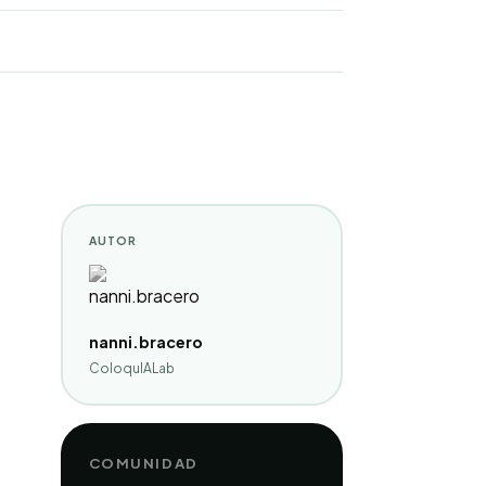
AUTOR
nanni.bracero
ColoquIALab
COMUNIDAD