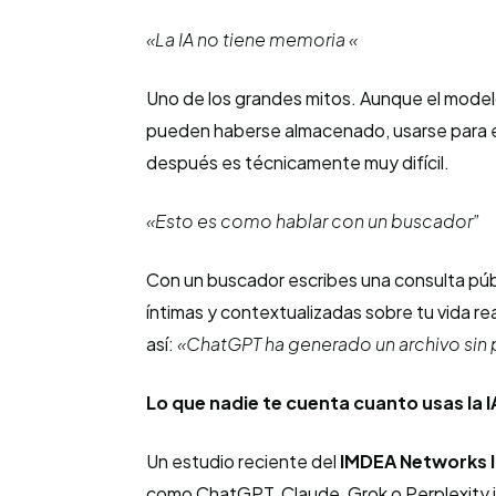
«La IA no tiene memoria «
Uno de los grandes mitos. Aunque el model
pueden haberse almacenado, usarse para e
después es técnicamente muy difícil.
«Esto es como hablar con un buscador”
Con un buscador escribes una consulta públ
íntimas y contextualizadas sobre tu vida rea
así:
«ChatGPT ha generado un archivo sin
Lo que nadie te cuenta cuanto usas la I
Un estudio reciente del
IMDEA Networks I
como ChatGPT, Claude, Grok o Perplexity i