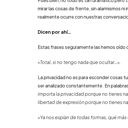
Pues bien, no todo es tan dramático pero
mirar las cosas de frente, sin alarmismos ni
realmente ocurre con nuestras conversacio
Dicen por ahí…
Estas frases seguramente las hemos oído o
«Total, si no tengo nada que ocultar…».
La privacidad no es para esconder cosas tur
ser analizado constantemente. En palabr
importa la privacidad porque no tienes n
libertad de expresión porque no tienes na
«Ya nos espían de todas formas, qué más