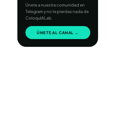
Únete a nuestra comunidad en
Telegram y no te pierdas nada de
ColoquIALab.
ÚNETE AL CANAL →