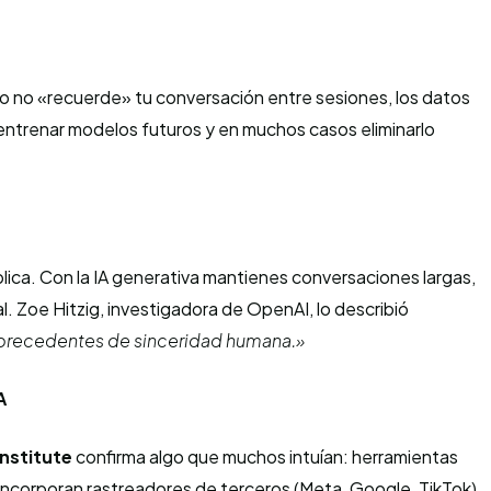
o no «recuerde» tu conversación entre sesiones, los datos
ntrenar modelos futuros y en muchos casos eliminarlo
ica. Con la IA generativa mantienes conversaciones largas,
l. Zoe Hitzig, investigadora de OpenAI, lo describió
 precedentes de sinceridad humana.»
A
nstitute
confirma algo que muchos intuían: herramientas
ncorporan rastreadores de terceros (Meta, Google, TikTok)