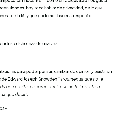
 tampoco tan inocente. Y como en ColquIALab nos gusta
 ingenuidades, hoy toca hablar de privacidad, de lo que
nes con la IA, y qué podemos hacer al respecto.
 incluso dicho más de una vez.
bias. Es para poder pensar, cambiar de opinión y existir sin
as de Edward Joseph Snowden
“
argumentar que no te
ada que ocultar es como decir que no te importa la
da que decir”.
 da»